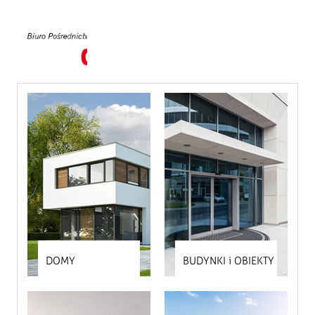
+48
608
517
318
O
DOMINPLUS
USŁUGI
KARIERA
DOMY
BUDYNKI i OBIEKTY
KONTAKT