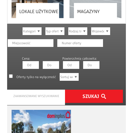
LOKALE UŻYTKOWE
MAGAZYNY
Cena:
Powierzchnia całkowita:
Oferty tylko na wyłączność
ZAAWANSOWANE WYSZUKIWANIE