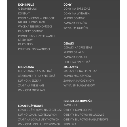
DOMINPLUS
DOMY
O DOMINPLUS
DOMY NA SPRZEDAŻ
KONTAKT
DOMY NA WYNAJEM
POŚREDNICTWO W OBROCIE
KUPNO DOMÓW
NIERUCHOMOŚCIAMI
ZAMIANA DOMÓW
WYCENA NIERUCHOMOŚCI
WYNAJEM DOMÓW
PROJEKTY DOMÓW
POMOC PRZY UZYSKIWANIU
KREDYTÓW
DZIAŁKI
PARTNERZY
DZIAŁKI NA SPRZEDAŻ
POLITYKA PRYWATNOŚCI
KUPNO DZIAŁEK
ZAMIANA DZIAŁEK
TEREN NA SPRZEDAŻ
MIESZKANIA
MAGAZYNY
MIESZKANIA NA SPRZEDAŻ
MAGAZYNY NA SPRZEDAŻ
APARTAMENTY NA SPRZEDAŻ
KUPNO MAGAZYNÓW
KUPNO MIESZKAŃ
ZAMIANA MAGAZYNÓW
ZAMIANA MIESZKAŃ
WYNAJEM MAGAZYNÓW
WYNAJEM MIESZKAŃ
INNE NIERUCHOMOŚCI
KAMIENICE
LOKALE UŻYTKOWE
LOKALE UŻYTKOWE NA SPRZEDAŻ
OBIEKTY KOMERCYJNE
KUPNO LOKALI UŻYTKOWYCH
OBIEKTY BIUROWO-USŁUGOWE
ZAMIANA LOKALI UŻYTKOWYCH
OBIEKTY BIUROWO-MAGAZYNOWE
WYNAJEM LOKALI UŻYTKOWYCH
SIEDLISKA