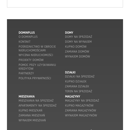
DOMINPLUS
DOMY
O DOMINPLUS
DOMY NA SPRZEDAŻ
KONTAKT
DOMY NA WYNAJEM
POŚREDNICTWO W OBROCIE
KUPNO DOMÓW
NIERUCHOMOŚCIAMI
ZAMIANA DOMÓW
WYCENA NIERUCHOMOŚCI
WYNAJEM DOMÓW
PROJEKTY DOMÓW
POMOC PRZY UZYSKIWANIU
KREDYTÓW
DZIAŁKI
PARTNERZY
DZIAŁKI NA SPRZEDAŻ
POLITYKA PRYWATNOŚCI
KUPNO DZIAŁEK
ZAMIANA DZIAŁEK
TEREN NA SPRZEDAŻ
MIESZKANIA
MAGAZYNY
MIESZKANIA NA SPRZEDAŻ
MAGAZYNY NA SPRZEDAŻ
APARTAMENTY NA SPRZEDAŻ
KUPNO MAGAZYNÓW
KUPNO MIESZKAŃ
ZAMIANA MAGAZYNÓW
ZAMIANA MIESZKAŃ
WYNAJEM MAGAZYNÓW
WYNAJEM MIESZKAŃ