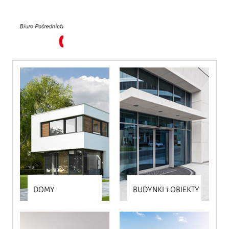
+48
608
517
318
O
DOMINPLUS
USŁUGI
KARIERA
DOMY
BUDYNKI i OBIEKTY
KONTAKT