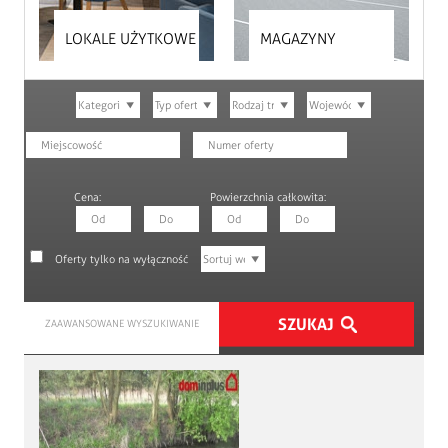
LOKALE UŻYTKOWE
MAGAZYNY
Cena:
Powierzchnia całkowita:
Oferty tylko na wyłączność
ZAAWANSOWANE WYSZUKIWANIE